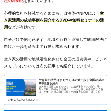
題の深刻化
を招いています。
心理的負担を軽減するためにも、自治体やNPOによる
空
き家活用の成功事例を紹介するDVDや無料セミナーの活
用
などが有効です。
自分だけで抱え込まず、地域や行政と連携して問題解決に
向けた一歩を踏み出す行動が求められます。
空き家の活用で地域活性化させた全国の成功例や、ビジネ
スモデルについては次の記事でも紹介しています。
空き家の活用はまちづくりの第一歩｜全国の成功
事例9選を紹介
空き家を活用したまちづくりの成功事例を9つ紹介。千
葉・広島・長崎など全国のユニークな取り組みを詳しく解
説します。活用が難しい場合の相談先も紹介。詳しくはこ
ちら！
akiya-kaitoritai.com