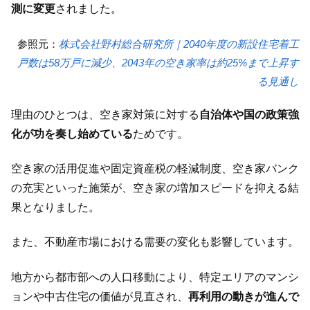
測に変更
されました。
参照元：
株式会社野村総合研究所｜2040年度の新設住宅着工
戸数は58万戸に減少、2043年の空き家率は約25%まで上昇す
る見通し
理由のひとつは、空き家対策に対する
自治体や国の政策強
化が功を奏し始めている
ためです。
空き家の活用促進や固定資産税の軽減制度、空き家バンク
の充実といった施策が、空き家の増加スピードを抑える結
果となりました。
また、不動産市場における需要の変化も影響しています。
地方から都市部への人口移動により、特定エリアのマンシ
ョンや中古住宅の価値が見直され、
再利用の動きが進んで