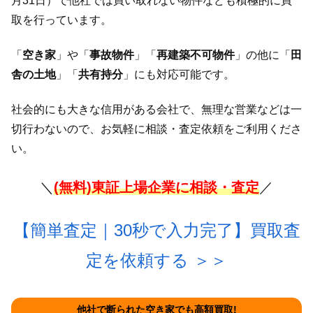
月31日）で他社では買い取れない物件なども積極的に買
取を行っています。
「
空き家
」や「
事故物件
」「
再建築不可物件
」の他に「
田
舎の土地
」「
共有持分
」にも対応可能です。
社会的にも大きな信用がある会社で、無理な営業などは一
切行わないので、お気軽に相談・査定依頼をご利用くださ
い。
＼
(無料)東証上場企業に相談・査定
／
【簡単査定｜30秒で入力完了】買取
査
定を依頼する ＞＞
他社で断られた空き家でも高額買取!