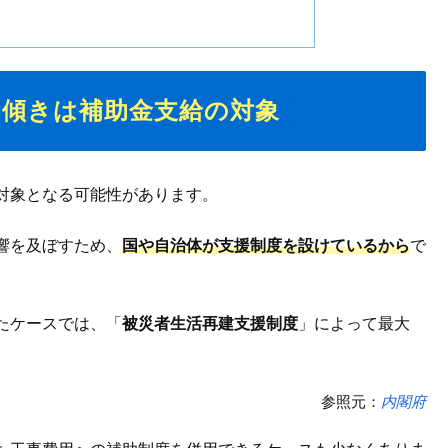
の傾きは補助金支給の対象
対象となる可能性があります。
響を及ぼすため、
国や自治体が支援制度を設けているから
で
たケースでは、「
被災者生活再建支援制度
」によって最大
。
参照元：
内閣府