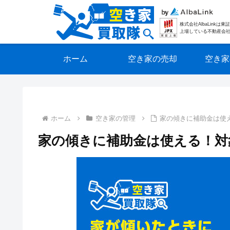
株式会社AlbaLinkは
上場している不動産会
ホーム
空き家の売却
空き家
ホーム
空き家の管理
家の傾きに補助金は使
家の傾きに補助金は使える！対