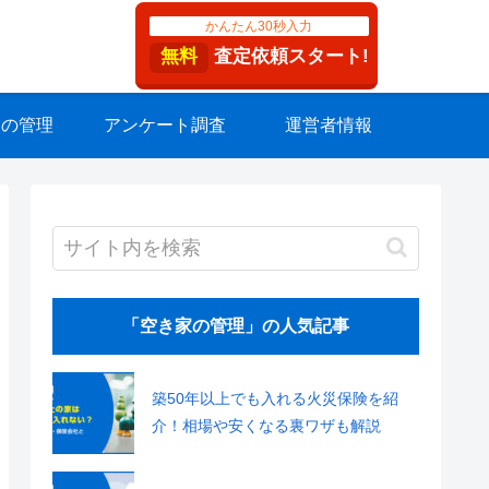
かんたん30秒入力
無料
査定依頼スタート!
家の管理
アンケート調査
運営者情報
「空き家の管理」の人気記事
築50年以上でも入れる火災保険を紹
介！相場や安くなる裏ワザも解説