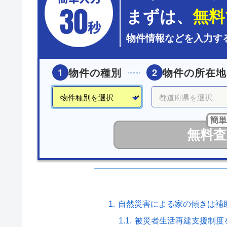
まずは、
無料
物件情報などを入力す
物件の種別
物件の所在地
1
2
簡単
無料査
自然災害による家の傾きは補
被災者生活再建支援制度