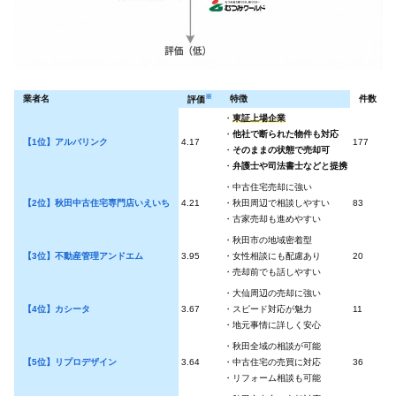
※
業者名
特徴
件数
評価
・
東証上場企業
・
他社で断られた物件も対応
【1位】アルバリンク
4.17
177
4
・
そのままの状態で売却可
・
弁護士や司法書士などと提携
・中古住宅売却に強い
【2位】秋田中古住宅専門店いえいち
4.21
・秋田周辺で相談しやすい
83
4
・古家売却も進めやすい
・秋田市の地域密着型
【3位】不動産管理アンドエム
3.95
・女性相談にも配慮あり
20
4
・売却前でも話しやすい
・大仙周辺の売却に強い
【4位】カシータ
3.67
・スピード対応が魅力
11
4
・地元事情に詳しく安心
・秋田全域の相談が可能
【5位】リプロデザイン
3.64
・中古住宅の売買に対応
36
4
・リフォーム相談も可能