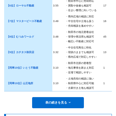
・秋田市中心に売却対応
【6位】ローヤル不動産
3.55
・買取や改修も相談可
17
4
・住まい整理に向いている
・県内広域の相談に対応
【7位】マスターピース不動産
3.49
・中古住宅や土地も扱う
16
4
・売却相談を進めやすい
・秋田市の地元密着会社
【8位】むつみワールド
3.48
・管理や再活用も相談可
45
3
・幅広い不動産に対応可
・中古住宅再生に特化
【9位】カチタス秋田店
3.32
・現状のままでも相談可
13
3
・県内広域で対応しやすい
・秋田市北部の密着型
【同率10位】いとう不動産
3.10
・地元事情を踏まえ対応
1
5
・近場で相談しやすい
・土地売却の相談に強い
【同率10位】山王地所
3.10
・秋田県中心に対応可能
1
5
・古家付き土地も相談可
表の続きを見る