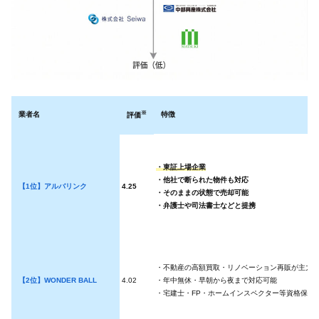
※
業者名
特徴
評価
・東証上場企業
・他社で断られた物件も対応
【1位】アルバリンク
4.25
・そのままの状態で売却可能
・弁護士や司法書士などと提携
・不動産の高額買取・リノベーション再販が主力
【2位】WONDER BALL
4.02
・年中無休・早朝から夜まで対応可能
・宅建士・FP・ホームインスペクター等資格保有