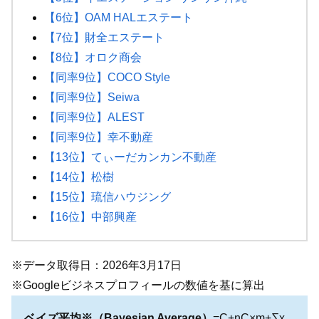
【6位】OAM HALエステート
【7位】財全エステート
【8位】オロク商会
【同率9位】COCO Style
【同率9位】Seiwa
【同率9位】ALEST
【同率9位】幸不動産
【13位】てぃーだカンカン不動産
【14位】松樹
【15位】琉信ハウジング
【16位】中部興産
※データ取得日：2026年3月17日
※Googleビジネスプロフィールの数値を基に算出
ベイズ平均※（Bayesian Average）
=C+nC×m+∑x