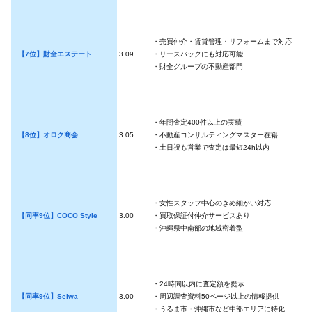
・売買仲介・賃貸管理・リフォームまで対応
【7位】財全エステート
3.09
・リースバックにも対応可能
・財全グループの不動産部門
・年間査定400件以上の実績
【8位】オロク商会
3.05
・不動産コンサルティングマスター在籍
・土日祝も営業で査定は最短24h以内
・女性スタッフ中心のきめ細かい対応
【同率9位】COCO Style
3.00
・買取保証付仲介サービスあり
・沖縄県中南部の地域密着型
・24時間以内に査定額を提示
【同率9位】Seiwa
3.00
・周辺調査資料50ページ以上の情報提供
・うるま市・沖縄市など中部エリアに特化