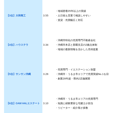
・地域密着35年以上の実績
【3位】大和商工
3.55
・土日祝も営業で相談しやすい
・賃貸・売買幅広く対応
・沖縄市特化の売買専門不動産会社
【4位】ハウステラ
3.34
・沖縄市本店と那覇支店の2拠点体制
・地域の最新情報を活かした売却提案
・売買専門・イエステーション加盟
【5位】サンサン沖縄
3.26
・沖縄市・うるま市エリアで売買実績No.1を目指
・創業28年超・県内2店舗展開
・沖縄市・うるま市エリアの売買専門
【6位】OAM HALエステート
3.10
・知識と経験豊富な宅建士が担当
・リピーター・紹介客が多数