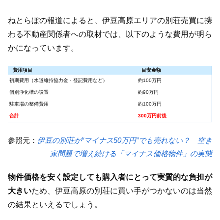
ねとらぼの報道によると、伊豆高原エリアの別荘売買に携
わる不動産関係者への取材では、以下のような費用が明ら
かになっています。
費用項目
目安金額
初期費用（水道維持協力金・登記費用など）
約100万円
個別浄化槽の設置
約90万円
駐車場の整備費用
約100万円
合計
300万円前後
参照元：
伊豆の別荘が“マイナス50万円”でも売れない？ 空き
家問題で増え続ける「マイナス価格物件」の実態
物件価格を安く設定しても購入者にとって実質的な負担が
大きい
ため、伊豆高原の別荘に買い手がつかないのは当然
の結果といえるでしょう。