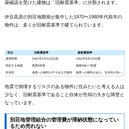
築確認を受けた建物は「旧耐震基準」に分類されます。
伊豆高原の別荘地開発が集中した1970〜1980年代前半の
物件は、多くが旧耐震基準で建てられています。
区分
旧耐震基準
新耐震基準
適用時期
1981年5月31日以前
1981年6月1日以降
想定する地震
震度5程度
震度6強〜7程度
安全性
地震への耐性が不十分な可能性
地震への耐性があり、安全性が高い
地震で倒壊するリスクのある物件に住みたいと考える人は
少なく、旧耐震基準であること自体が売却の大きな障壁と
なっています。
別荘地管理組合の管理費が滞納状態になってい
るため売れない