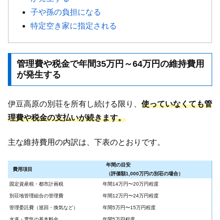
子や孫の負担になる
特定空き家に指定される
管理費や税金で年間35万円～64万円の維持費用
が発生する
伊豆高原の別荘を所有し続ける限り、
使っていなくても管
理費や税金の支払いが続きます。
主な維持費用の内訳は、下表のとおりです。
年間の目安
費用項目
（評価額1,000万円の別荘の場合）
固定資産税・都市計画税
年間14万円〜20万円程度
別荘地管理組合の管理費
年間12万円〜24万円程度
管理委託費（巡回・換気など）
年間5万円〜15万円程度
水道・電気の基本料金
年間5万円程度