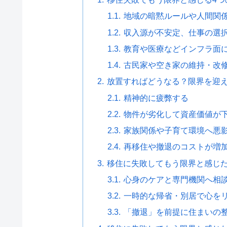
地域の暗黙ルールや人間関
収入源が不安定、仕事の選
教育や医療などインフラ面
古民家や空き家の維持・改
放置すればどうなる？限界を迎え
精神的に疲弊する
物件が劣化して資産価値が
家族関係や子育て環境へ悪
再移住や撤退のコストが増
移住に失敗してもう限界と感じた
心身のケアと専門機関へ相
一時的な帰省・別居で心を
「撤退」を前提に住まいの