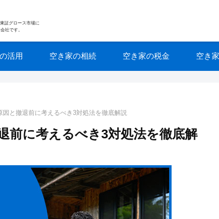
nkは東証グロース市場に
産会社です。
の活用
空き家の相続
空き家の税金
空き
原因と撤退前に考えるべき3対処法を徹底解説
退前に考えるべき3対処法を徹底解