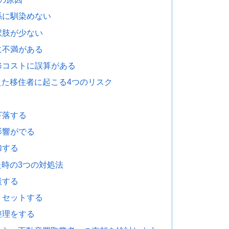
係に馴染めない
択肢が少ない
に不満がある
修コストに誤算がある
た移住者に起こる4つのリスク
下落する
影響がでる
加する
時の3つの対処法
談する
リセットする
整理をする