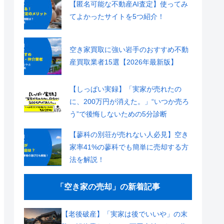
【匿名可能な不動産AI査定】使ってみ
てよかったサイトを5つ紹介！
空き家買取に強い岩手のおすすめ不動
産買取業者15選【2026年最新版】
【しっぱい実録】「実家が売れたの
に、200万円が消えた。」“いつか売ろ
う”で後悔しないための5分診断
【蓼科の別荘が売れない人必見】空き
家率41%の蓼科でも簡単に売却する方
法を解説！
「空き家の売却」の新着記事
【老後破産】「実家は後でいいや」の末