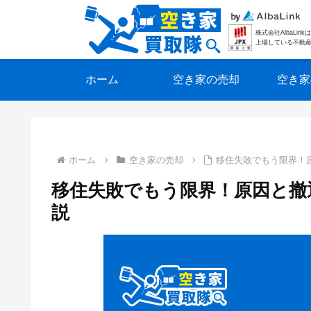
株式会社AlbaLi
上場している不動
ホーム
空き家の売却
空き家
ホーム
空き家の売却
移住失敗でもう限界！
移住失敗でもう限界！原因と撤
説