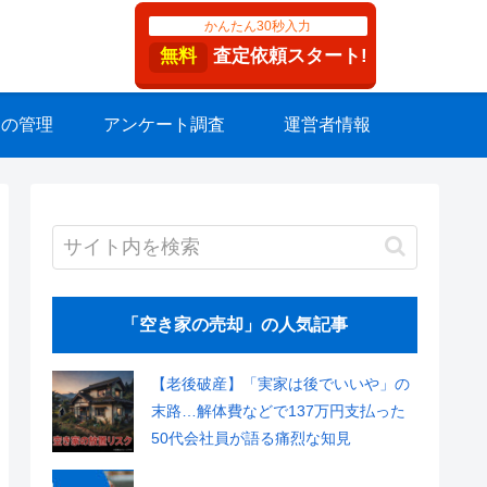
かんたん30秒入力
無料
査定依頼スタート!
家の管理
アンケート調査
運営者情報
「空き家の売却」の人気記事
【老後破産】「実家は後でいいや」の
末路…解体費などで137万円支払った
50代会社員が語る痛烈な知見