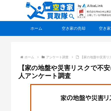
株式会社AlbaLinkは
上場している不動産会
ホーム
空き家の売却
空き家
ホーム
アンケート調査
【家の地盤や災害リ
【家の地盤や災害リスクで不安
人アンケート調査