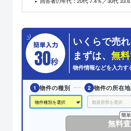
回答者の年代：20代 7.4％／30代 33.6％
いくらで売れ
まずは、
無料
物件情報などを入力す
物件の種別
物件の所在地
1
2
簡単
無料査