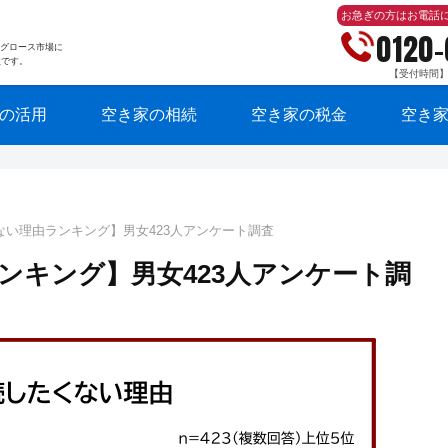
お急ぎの方はお電話
0120
東証グロース市場に
社です。
【受付時間】10
の活用
空き家の相続
空き家の税金
空き
ない理由ランキング】男女423人アンケート調査
ンキング】男女423人アンケート調