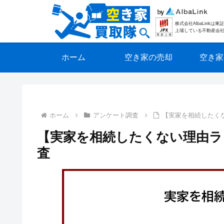
株式会社AlbaLinkは
上場している不動産会
ホーム
空き家の売却
空き家
ホーム
アンケート調査
【実家を相続したく
【実家を相続したくない理由ラ
査