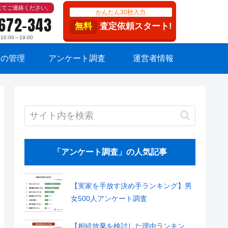
にてご連絡ください。
かんたん30秒入力
-672-343
無料
査定依頼スタート!
:00～19:00
家の管理
アンケート調査
運営者情報
「アンケート調査」の人気記事
【実家を手放す決め手ランキング】男
女500人アンケート調査
【相続放棄を検討した理由ランキン