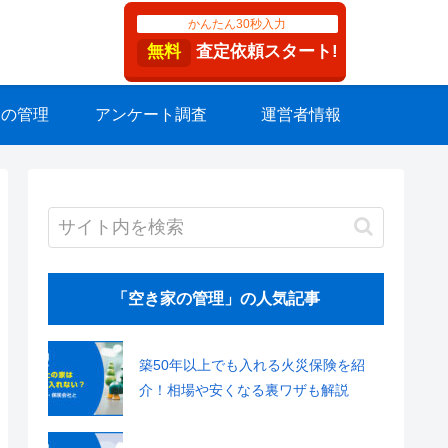
かんたん30秒入力
無料
査定依頼スタート!
家の管理
アンケート調査
運営者情報
「空き家の管理」の人気記事
築50年以上でも入れる火災保険を紹
介！相場や安くなる裏ワザも解説