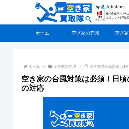
株式会社AlbaLi
上場している不動
ホーム
空き家の売却
空き家
ホーム
空き家の管理
空き家の台風対策は必
空き家の台風対策は必須！日頃
の対応