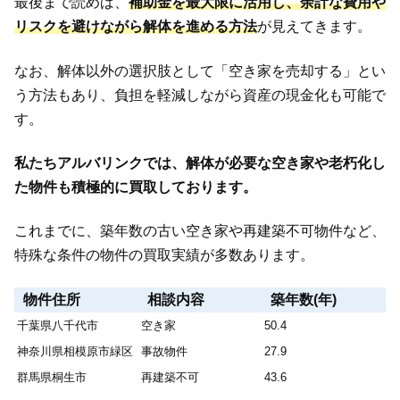
最後まで読めば、
補助金を最大限に活用し、余計な費用や
リスクを避けながら解体を進める方法
が見えてきます。
なお、解体以外の選択肢として「空き家を売却する」とい
う方法もあり、負担を軽減しながら資産の現金化も可能で
す。
私たちアルバリンクでは、解体が必要な空き家や老朽化し
た物件も積極的に買取しております。
これまでに、築年数の古い空き家や再建築不可物件など、
特殊な条件の物件の買取実績が多数あります。
物件住所
相談内容
築年数(年)
千葉県八千代市
空き家
50.4
神奈川県相模原市緑区
事故物件
27.9
群馬県桐生市
再建築不可
43.6