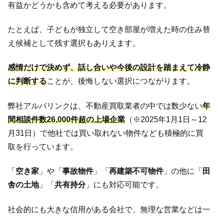
有益かどうかも含めて考える必要があります。
たとえば、子どもが独立して空き部屋が増えた時の住み替
え候補として残す選択もありえます。
感情だけで決めず、話し合いや今後の設計を踏まえて冷静
に判断する
ことが、後悔しない選択につながります。
弊社アルバリンクは、不動産買取業者の中では数少ない
年
間相談件数26,000件超の上場企業
（※2025年1月1日～12
月31日）で他社では買い取れない物件なども積極的に買
取を行っています。
「
空き家
」や「
事故物件
」「
再建築不可物件
」の他に「
田
舎の土地
」「
共有持分
」にも対応可能です。
社会的にも大きな信用がある会社で、無理な営業などは一