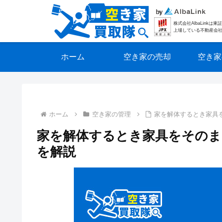
株式会社AlbaLinkは
上場している不動産会
ホーム
空き家の売却
空き家
ホーム
空き家の管理
家を解体するとき家具
家を解体するとき家具をそのま
を解説