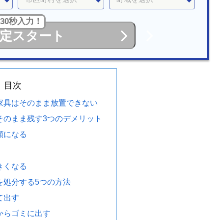
30秒入力！
定スタート
目次
家具はそのまま放置できない
そのまま残す3つのデメリット
額になる
きくなる
を処分する5つの方法
て出す
からゴミに出す