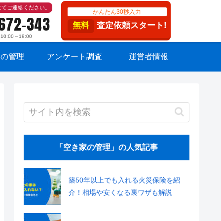
にてご連絡ください。
かんたん30秒入力
-672-343
無料
査定依頼スタート!
:00～19:00
家の管理
アンケート調査
運営者情報
「空き家の管理」の人気記事
築50年以上でも入れる火災保険を紹
介！相場や安くなる裏ワザも解説