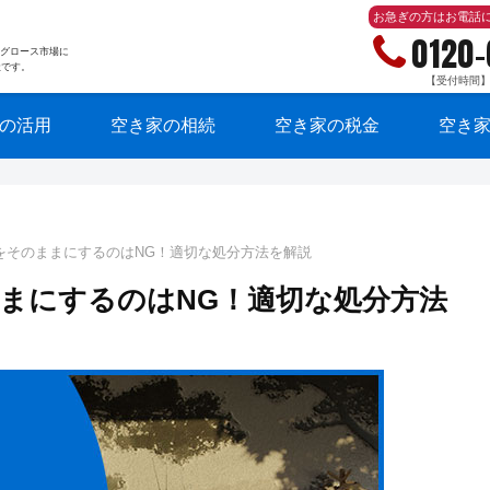
お急ぎの方はお電話
0120
東証グロース市場に
社です。
【受付時間】10
の活用
空き家の相続
空き家の税金
空き
をそのままにするのはNG！適切な処分方法を解説
まにするのはNG！適切な処分方法