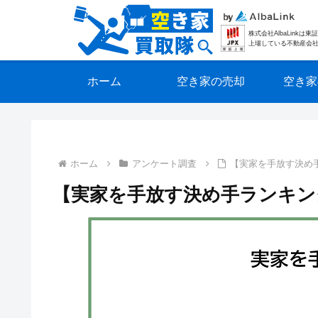
株式会社AlbaLinkは
上場している不動産会
ホーム
空き家の売却
空き家
ホーム
アンケート調査
【実家を手放す決め
【実家を手放す決め手ランキン