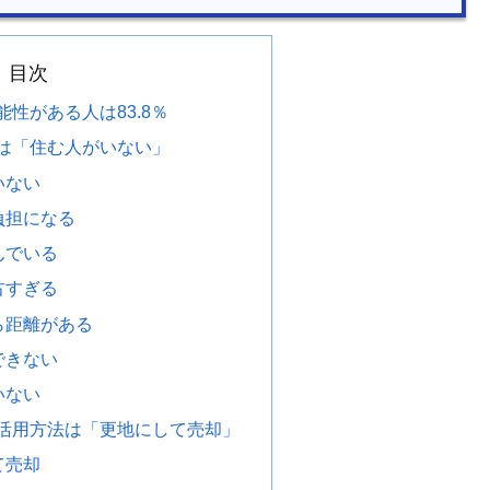
目次
性がある人は83.8％
は「住む人がいない」
いない
負担になる
んでいる
古すぎる
ら距離がある
できない
いない
活用方法は「更地にして売却」
て売却