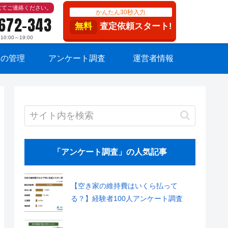
にてご連絡ください。
かんたん30秒入力
-672-343
無料
査定依頼スタート!
:00～19:00
家の管理
アンケート調査
運営者情報
「アンケート調査」の人気記事
【空き家の維持費はいくら払って
る？】経験者100人アンケート調査