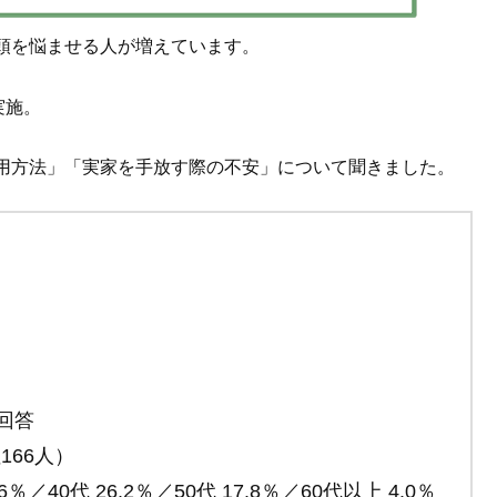
頭を悩ませる人が増えています。
実施。
用方法」「実家を手放す際の不安」について聞きました。
回答
166人）
％／40代 26.2％／50代 17.8％／60代以上 4.0％