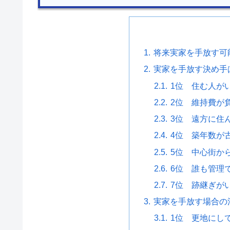
将来実家を手放す可能
実家を手放す決め手
1位 住む人が
2位 維持費が
3位 遠方に住
4位 築年数が
5位 中心街か
6位 誰も管理
7位 跡継ぎが
実家を手放す場合の
1位 更地にし