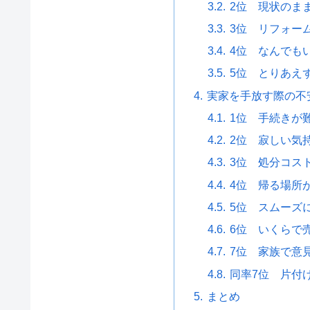
2位 現状のま
3位 リフォー
4位 なんでも
5位 とりあえ
実家を手放す際の不
1位 手続きが
2位 寂しい気
3位 処分コス
4位 帰る場所
5位 スムーズ
6位 いくらで
7位 家族で意
同率7位 片付
まとめ