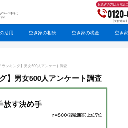
お急ぎの方はお電話
0120
東証グロース市場に
社です。
【受付時間】10
の活用
空き家の相続
空き家の税金
空き
手ランキング】男女500人アンケート調査
グ】男女500人アンケート調査